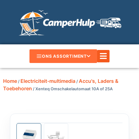
ONS ASSORTIMENT
Home
Electriciteit-multimedia
Accu's, Laders &
/
/
Toebehoren
/ Xenteq Omschakelautomaat 10A of 25A