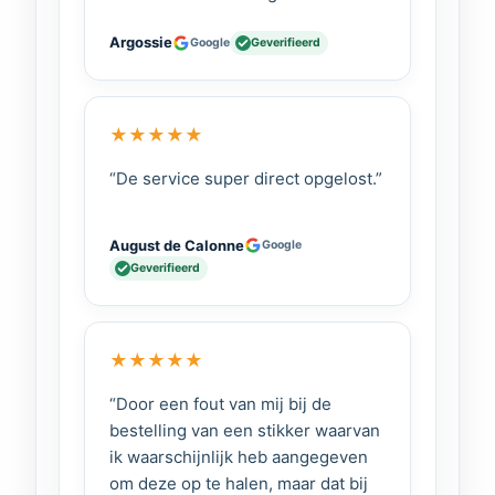
Aggregaat ↔ inverter
Argossie
Google
Geverifieerd
Kies voor de PTS Omschakelautomaat
en zorg voor een veilige, slimme en
betrouwbare stroomvoorziening in elke
★
★
★
★
★
situatie.
“De service super direct opgelost.”
Gebruiksaanwijzing Xenteq
omschakelbox PTS 230-20
August de Calonne
Google
Afmetingen Download bestand
Geverifieerd
Xenteq
Xenteq
★
★
★
★
★
Omschakelautomaat
“Door een fout van mij bij de
10A of 25A
bestelling van een stikker waarvan
ik waarschijnlijk heb aangegeven
om deze op te halen, maar dat bij