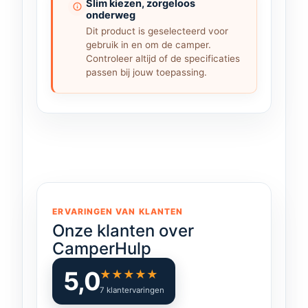
Slim kiezen, zorgeloos
onderweg
maximale veiligheid.
Dit product is geselecteerd voor
gebruik in en om de camper.
Slimme functies (PTS 230-25):
Controleer altijd of de specificaties
Deze uitvoering beschikt over een plug
passen bij jouw toepassing.
& play aansluiting (X-Com) voor
communicatie met PurePower inverters
van Xenteq (vanaf 600W). Hierdoor
wordt de inverter automatisch in- en
uitgeschakeld:
Netspanning aanwezig → inverter uit
Netspanning weg → inverter aan
ERVARINGEN VAN KLANTEN
Onze klanten over
Dit bespaart energie, voorkomt
CamperHulp
onnodig accuverbruik en verhoogt het
gebruiksgemak.
5,0
★
★
★
★
★
7 klantervaringen
Daarnaast is handmatige bediening