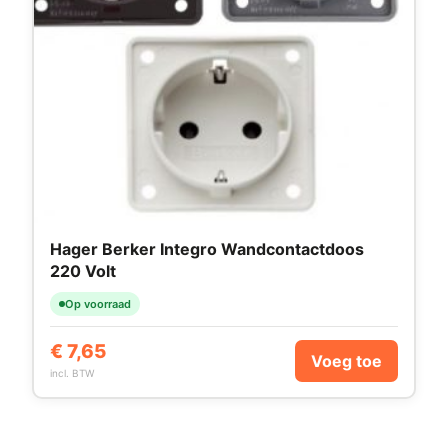
Hager Berker Integro Wandcontactdoos
220 Volt
Op voorraad
€
7,65
Voeg toe
incl. BTW