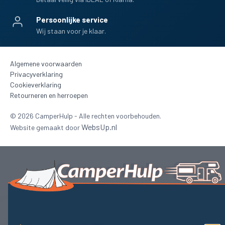
Persoonlijke service
Wij staan voor je klaar.
Algemene voorwaarden
Privacyverklaring
Cookieverklaring
Retourneren en herroepen
©
2026
CamperHulp - Alle rechten voorbehouden.
WebsUp.nl
Website gemaakt door
Beheer toestemming