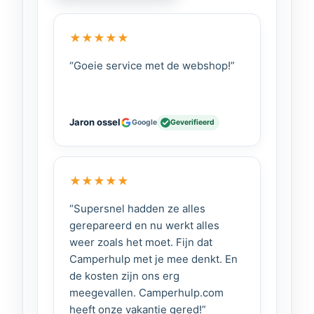
mogelijk via een optionele
afstandsbediening (PPR-1 of PPR-3) in
★
★
★
★
★
combinatie met een T-splitter.
“Goeie service met de webshop!”
De PTS 230-25 beschikt ook over een
potentiaalvrij contact, ideaal voor:
Automatisch starten van een
Jaron ossel
Google
Geverifieerd
aggregaat
Schakelen van een inverter
Genereren van een
★
★
★
★
★
waarschuwingssignaal
“Supersnel hadden ze alles
Toepassingen Xenteq
gerepareerd en nu werkt alles
Omschakelautomaat 10A of
weer zoals het moet. Fijn dat
25A:
Camperhulp met je mee denkt. En
de kosten zijn ons erg
Netspanning ↔ inverter
meegevallen. Camperhulp.com
Netspanning ↔ aggregaat
heeft onze vakantie gered!”