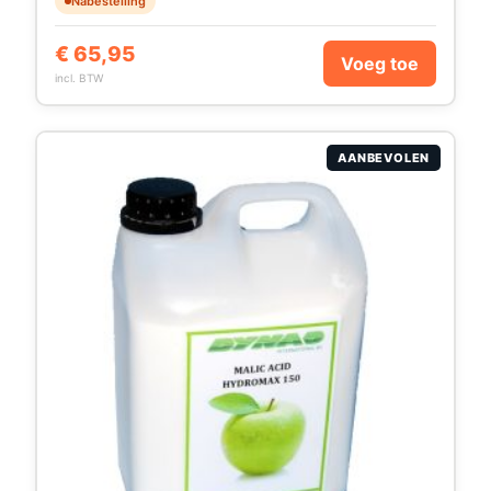
Nabestelling
€
65,95
Voeg toe
incl. BTW
AANBEVOLEN