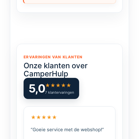
ERVARINGEN VAN KLANTEN
Onze klanten over
CamperHulp
5,0
★
★
★
★
★
7 klantervaringen
★
★
★
★
★
“Goeie service met de webshop!”