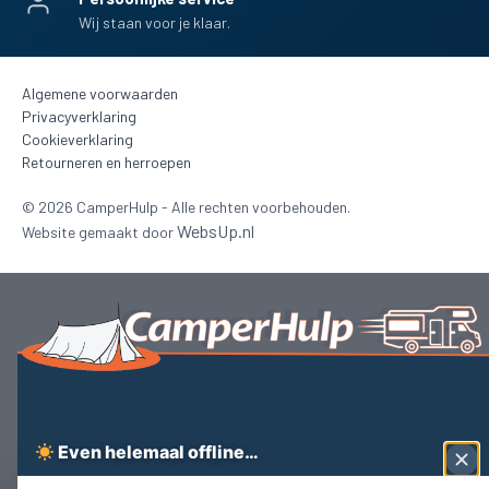
Wij staan voor je klaar.
Algemene voorwaarden
Privacyverklaring
Cookieverklaring
Retourneren en herroepen
©
2026
CamperHulp - Alle rechten voorbehouden.
WebsUp.nl
Website gemaakt door
Beheer toestemming
Even helemaal offline…
Wij gebruiken noodzakelijke cookies om Camperhulp goed te laten werken.
Met jouw toestemming gebruiken we ook analytische en marketingcookies.