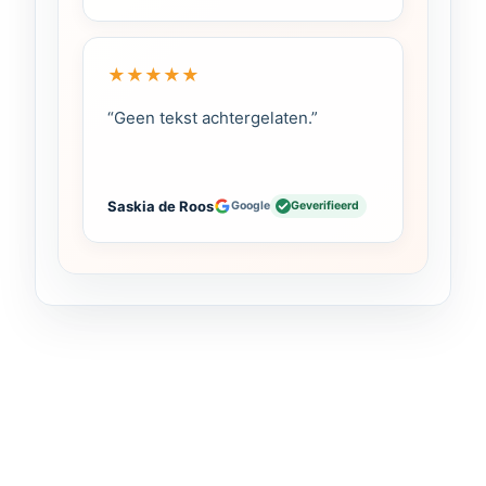
★
★
★
★
★
“Geen tekst achtergelaten.”
Saskia de Roos
Google
Geverifieerd