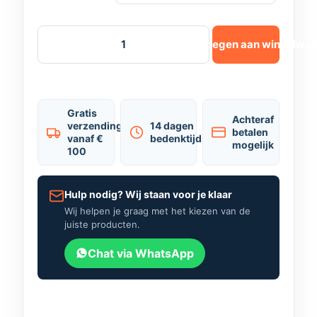
Toevoegen aan winkelwa
Gratis
Achteraf
verzending
14 dagen
betalen
vanaf €
bedenktijd
mogelijk
100
Hulp nodig? Wij staan voor je klaar
Wij helpen je graag met het kiezen van de
juiste producten.
Chat via WhatsApp