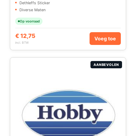
Dethleffs Sticker
Diverse Maten
Op voorraad
€
12,75
Voeg toe
incl. BTW
AANBEVOLEN