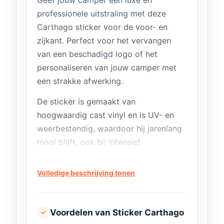
Geef jouw camper een luxe en
professionele uitstraling met deze
Carthago sticker voor de voor- en
zijkant. Perfect voor het vervangen
van een beschadigd logo of het
personaliseren van jouw camper met
een strakke afwerking.
De sticker is gemaakt van
hoogwaardig cast vinyl en is UV- en
weerbestendig, waardoor hij jarenlang
mooi blijft, ook bij intensief
buitengebruik. Dankzij de
meegeleverde applicatietape is de
Volledige beschrijving tonen
montage eenvoudig en breng je de
sticker strak en luchtbelvrij aan.
Voordelen van Sticker Carthago
Verkrijgbare formaten