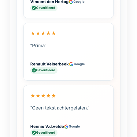
Vincent den Hertog
Google
Geverifieerd
★
★
★
★
★
“Prima”
Renault Velserbeek
Google
Geverifieerd
★
★
★
★
★
“Geen tekst achtergelaten.”
Hennie V.d.velde
Google
Geverifieerd