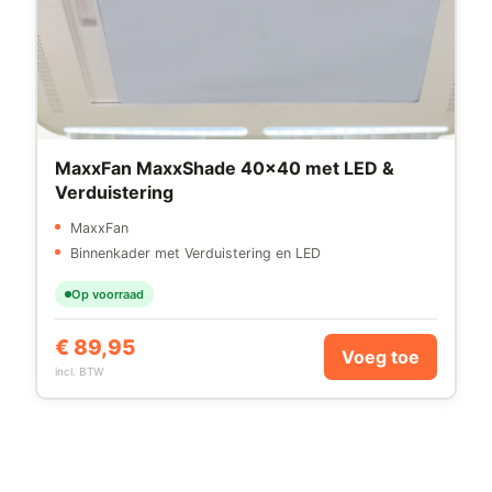
MaxxFan MaxxShade 40×40 met LED &
Verduistering
MaxxFan
Binnenkader met Verduistering en LED
Op voorraad
€
89,95
Voeg toe
incl. BTW