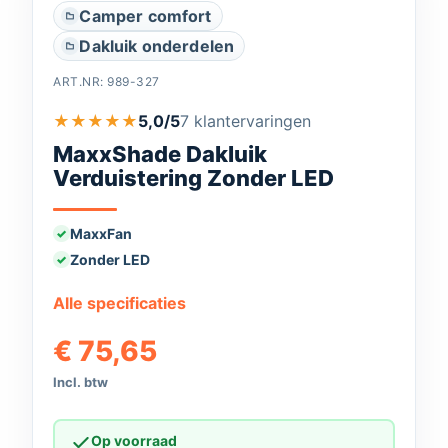
Camper comfort
Dakluik onderdelen
ART.NR:
989-327
★
★
★
★
★
5,0/5
7 klantervaringen
MaxxShade Dakluik
Verduistering Zonder LED
MaxxFan
Zonder LED
Alle specificaties
€
75,65
Incl. btw
Op voorraad