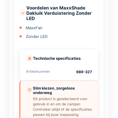
Met de Maxxffan MaxxShade
Voordelen van MaxxShade
verduistering bepaal je zelf hoeveel
Dakluik Verduistering Zonder
licht er binnenkomt.
LED
Meer comfort in je
MaxxFan
camper of caravan
Zonder LED
De Maxxffan MaxxShade verduistering
zorgt voor extra comfort tijdens het
Technische specificaties
reizen en kamperen. Door de opening
van het dakluik af te schermen, creëer
Artikelnummer
989-327
je een rustige en donkere omgeving.
Ideaal voor een goede nachtrust of een
Slim kiezen, zorgeloos
onderweg
middagdutje op de camping.
Dit product is geselecteerd voor
De Maxxffan MaxxShade helpt
gebruik in en om de camper.
Controleer altijd of de specificaties
daarnaast om je interieur rustiger en
passen bij jouw toepassing.