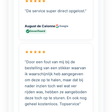
★
★
★
★
★
Voor meer informatie klik
hier
“De service super direct opgelost.”
kijk ook bij de
Maxxffan MaxxShade
met led
August de Calonne
Google
Bestel vandaag nog en verbeter direct
Geverifieerd
je slaapcomfort in je camper of
caravan!
MaxxShade Dakluik
★
★
★
★
★
Verduistering Zonder
“Door een fout van mij bij de
bestelling van een stikker waarvan
LED
ik waarschijnlijk heb aangegeven
om deze op te halen, maar dat bij
nader inzien toch wel wat ver
rijden was, hebben ze aangeboden
deze toch op te sturen. En ook nog
geheel kostenloos. Topservice”