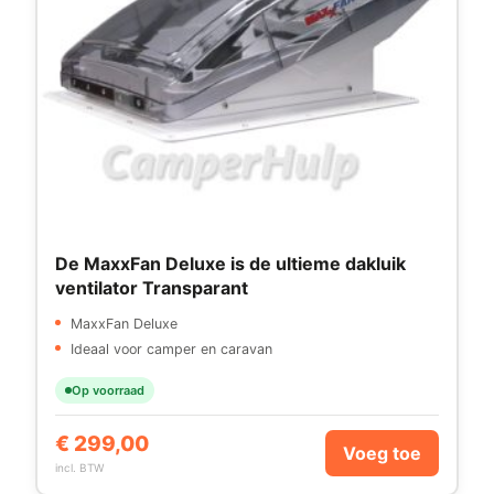
De MaxxFan Deluxe is de ultieme dakluik
ventilator Transparant
MaxxFan Deluxe
Ideaal voor camper en caravan
Op voorraad
€
299,00
Voeg toe
incl. BTW