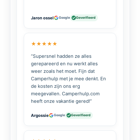
Product: Maxxffan MaxxShade
Type: Binnenkader met
Jaron ossel
Google
Geverifieerd
verduistering
Toepassing: Dakluik verduisteren
Geschikt voor: Maxxffan
★
★
★
★
★
dakluiken
“Supersnel hadden ze alles
Gebruik: Handmatig openen en
gerepareerd en nu werkt alles
sluiten
weer zoals het moet. Fijn dat
Maxxffan MaxxShade verduistering
Camperhulp met je mee denkt. En
kopen
de kosten zijn ons erg
meegevallen. Camperhulp.com
Wil je minder licht in je camper en meer
heeft onze vakantie gered!”
comfort tijdens het slapen? Kies dan
voor de Maxxffan MaxxShade
Argossie
Google
Geverifieerd
verduistering en geniet van een
donkere en rustige omgeving.