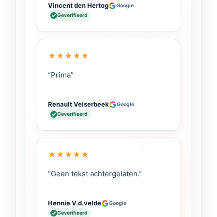
Vincent den Hertog
Google
Geverifieerd
★
★
★
★
★
“Prima”
Renault Velserbeek
Google
Geverifieerd
★
★
★
★
★
“Geen tekst achtergelaten.”
Hennie V.d.velde
Google
Geverifieerd