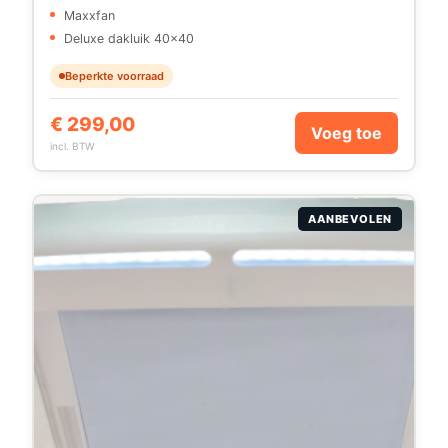
Maxxfan
Deluxe dakluik 40×40
Beperkte voorraad
€
299,00
Voeg toe
incl. BTW
AANBEVOLEN