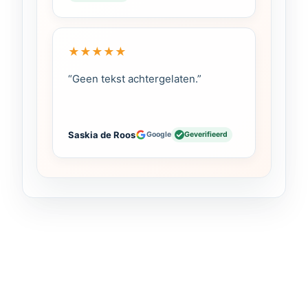
★
★
★
★
★
“Geen tekst achtergelaten.”
Saskia de Roos
Google
Geverifieerd