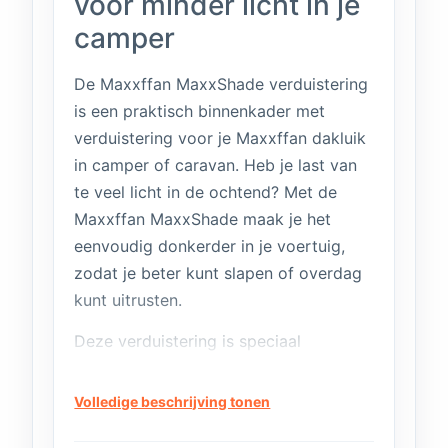
voor minder licht in je
camper
De Maxxffan MaxxShade verduistering
is een praktisch binnenkader met
verduistering voor je Maxxffan dakluik
in camper of caravan. Heb je last van
te veel licht in de ochtend? Met de
Maxxffan MaxxShade maak je het
eenvoudig donkerder in je voertuig,
zodat je beter kunt slapen of overdag
kunt uitrusten.
Deze verduistering is speciaal
ontworpen voor gebruik met een
Maxxffan dakluik en sluit netjes aan op
Volledige beschrijving tonen
de opening.