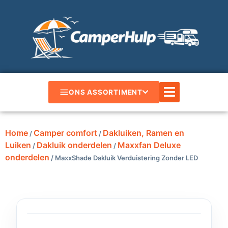
ONS ASSORTIMENT
Home
Camper comfort
Dakluiken, Ramen en
/
/
Luiken
Dakluik onderdelen
Maxxfan Deluxe
/
/
onderdelen
/ MaxxShade Dakluik Verduistering Zonder LED