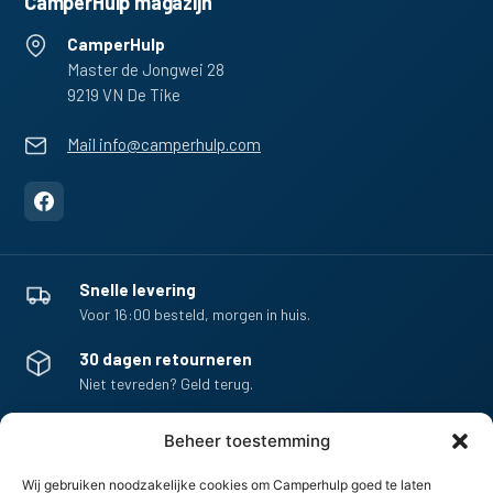
CamperHulp magazijn
CamperHulp
Master de Jongwei 28
9219 VN De Tike
Mail info@camperhulp.com
Snelle levering
Voor 16:00 besteld, morgen in huis.
30 dagen retourneren
Niet tevreden? Geld terug.
Veilig betalen
Beheer toestemming
Betaal veilig via iDEAL of Klarna.
Wij gebruiken noodzakelijke cookies om Camperhulp goed te laten