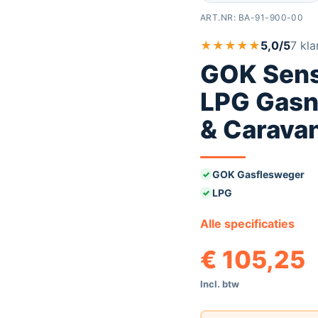
ART.NR:
BA-91-900-00
★
★
★
★
★
5,0/5
7 kla
GOK Sens
LPG Gasn
& Carava
GOK Gasflesweger
LPG
Alle specificaties
€
105,25
Incl. btw