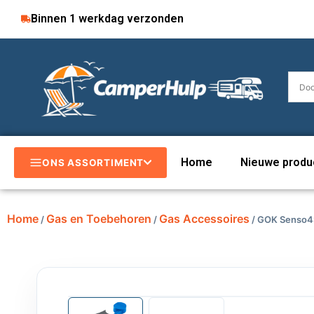
Binnen 1 werkdag verzonden
Home
Nieuwe produ
ONS ASSORTIMENT
Home
Gas en Toebehoren
Gas Accessoires
/
/
/ GOK Senso4S