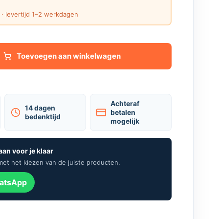
· levertijd 1–2 werkdagen
Toevoegen aan winkelwagen
Achteraf
14 dagen
betalen
bedenktijd
mogelijk
aan voor je klaar
met het kiezen van de juiste producten.
hatsApp