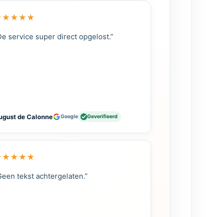
★
★
★
★
★
De service super direct opgelost.”
ugust de Calonne
Google
Geverifieerd
★
★
★
★
★
Geen tekst achtergelaten.”