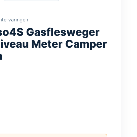
ntervaringen
o4S Gasflesweger
iveau Meter Camper
n