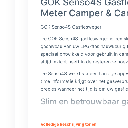
GOK Senso4S Gasfl
Meter Camper & Ca
GOK Senso4S Gasflesweger
De GOK Senso4S gasflesweger is een s
gasniveau van uw LPG-fles nauwkeurig 
speciaal ontwikkeld voor gebruik in cam
altijd inzicht heeft in de resterende hoe
De Senso4S werkt via een handige appv
time informatie krijgt over het gasverb
precies wanneer het tijd is om uw gasfles
Slim en betrouwbaar 
Met de GOK Senso4S heeft u altijd cont
continu het gewicht van de gasfles en g
Volledige beschrijving tonen