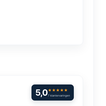
5,0
★
★
★
★
★
7 klantervaringen