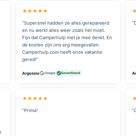
★
★
★
★
★
eger LPG Gasniveau Meter
“Supersnel hadden ze alles gerepareerd
“
en nu werkt alles weer zoals het moet.
Fijn dat Camperhulp met je mee denkt. En
de kosten zijn ons erg meegevallen.
Camperhulp.com heeft onze vakantie
gered!”
Argossie
A
Google
Geverifieerd
★
★
★
★
★
“Prima”
“
r