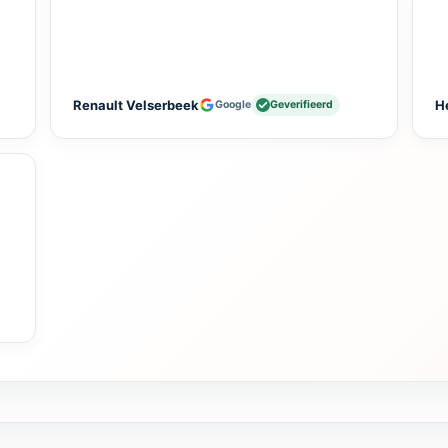
Renault Velserbeek
H
Google
Geverifieerd