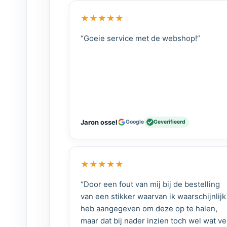
GOK
★
★
★
★
★
GOK Senso4S Gasflesw
“Goeie service met de webshop!”
Camper & Caravan
Jaron ossel
Google
Geverifieerd
★
★
★
★
★
“Door een fout van mij bij de bestelling
van een stikker waarvan ik waarschijnlijk
heb aangegeven om deze op te halen,
maar dat bij nader inzien toch wel wat ve