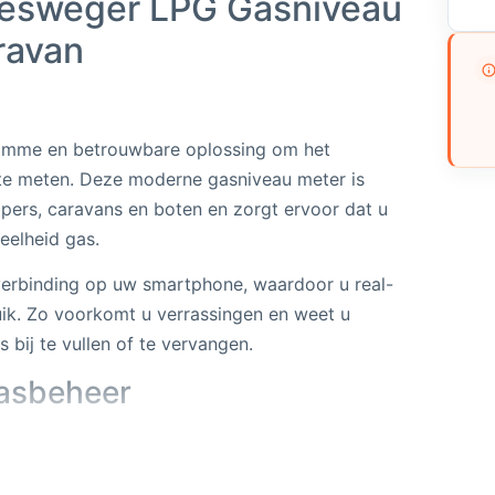
esweger LPG Gasniveau
ravan
limme en betrouwbare oplossing om het
te meten. Deze moderne gasniveau meter is
pers, caravans en boten en zorgt ervoor dat u
veelheid gas.
erbinding op uw smartphone, waardoor u real-
ruik. Zo voorkomt u verrassingen en weet u
 bij te vullen of te vervangen.
gasbeheer
role over uw gasvoorziening. De weger meet
eeft nauwkeurige informatie over de inhoud.