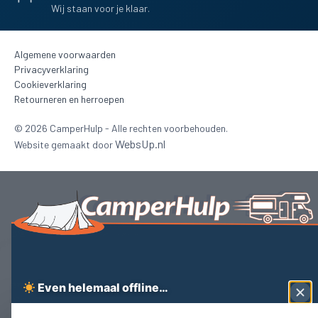
Wij staan voor je klaar.
Algemene voorwaarden
Privacyverklaring
Cookieverklaring
Retourneren en herroepen
©
2026
CamperHulp - Alle rechten voorbehouden.
WebsUp.nl
Website gemaakt door
Beheer toestemming
Even helemaal offline…
Wij gebruiken noodzakelijke cookies om Camperhulp goed te laten werken.
Met jouw toestemming gebruiken we ook analytische en marketingcookies.
Je kunt je keuze altijd aanpassen in ons cookiebeleid.