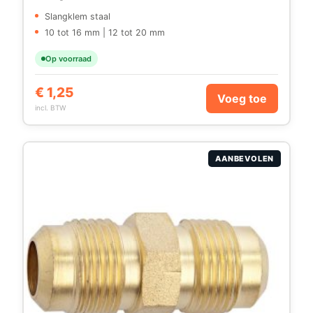
Slangklem staal
10 tot 16 mm | 12 tot 20 mm
Op voorraad
€
1,25
Voeg toe
incl. BTW
AANBEVOLEN