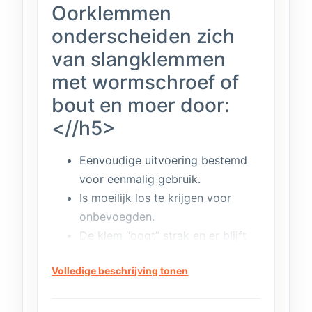
Oorklemmen
onderscheiden zich
van slangklemmen
met wormschroef of
bout en moer door:
<//h5>
Eenvoudige uitvoering bestemd
voor eenmalig gebruik.
Is moeilijk los te krijgen voor
onbevoegden.
De klem “oogt” strak en er blijft
niet snel iets aan haken.
Volledige beschrijving tonen
Slangenklem staal