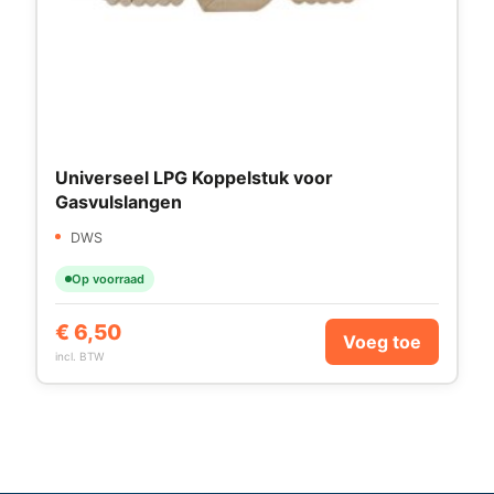
Universeel LPG Koppelstuk voor
Gasvulslangen
DWS
Op voorraad
€
6,50
Voeg toe
incl. BTW