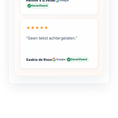
Hennie V.d.velde
Google
Geverifieerd
★
★
★
★
★
“Geen tekst achtergelaten.”
Saskia de Roos
Google
Geverifieerd