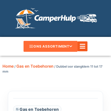
ONS ASSORTIMENT
Home
Gas en Toebehoren
/
/ Dubbel oor slangklem 11 tot 17
mm
Gas en Toebehoren