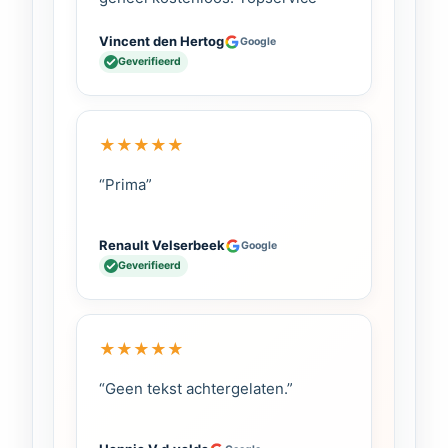
Vincent den Hertog
Google
Geverifieerd
★
★
★
★
★
“Prima”
Renault Velserbeek
Google
Geverifieerd
★
★
★
★
★
“Geen tekst achtergelaten.”