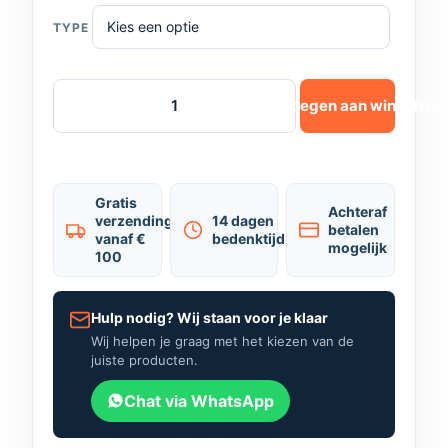
TYPE
Toevoegen aan winkelwa
Gratis
Achteraf
verzending
14 dagen
betalen
vanaf €
bedenktijd
mogelijk
100
Hulp nodig? Wij staan voor je klaar
Wij helpen je graag met het kiezen van de
juiste producten.
Chat via WhatsApp