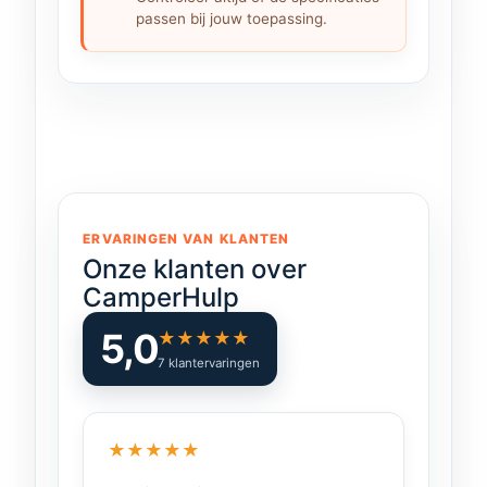
passen bij jouw toepassing.
ERVARINGEN VAN KLANTEN
Onze klanten over
CamperHulp
5,0
★
★
★
★
★
7 klantervaringen
★
★
★
★
★